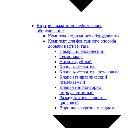
Внутрискважинное нефтегазовое
оборудование
Комплекс подземного оборудования
Комплект для фонтанного способа
добычи нефти и газа
Пакер гидравлический
Термопакер
Насос струйный
Клапан-отсекатель
Клапан-отсекатель потоковый
Клапан гидравлический
извлекаемый
Клапан ингибиторно-
циркуляционный
Разъединитель колонны
цанговый
Воронка со срезным седлом