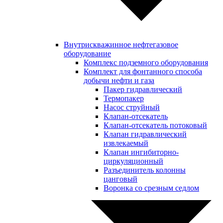
Внутрискважинное нефтегазовое
оборудование
Комплекс подземного оборудования
Комплект для фонтанного способа
добычи нефти и газа
Пакер гидравлический
Термопакер
Насос струйный
Клапан-отсекатель
Клапан-отсекатель потоковый
Клапан гидравлический
извлекаемый
Клапан ингибиторно-
циркуляционный
Разъединитель колонны
цанговый
Воронка со срезным седлом