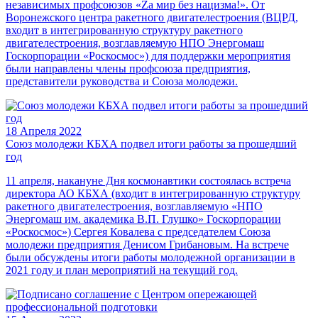
независимых профсоюзов «Zа мир без нацизма!». От
Воронежского центра ракетного двигателестроения (ВЦРД,
входит в интегрированную структуру ракетного
двигателестроения, возглавляемую НПО Энергомаш
Госкорпорации «Роскосмос») для поддержки мероприятия
были направлены члены профсоюза предприятия,
представители руководства и Союза молодежи.
18 Апреля 2022
Союз молодежи КБХА подвел итоги работы за прошедший
год
11 апреля, накануне Дня космонавтики состоялась встреча
директора АО КБХА (входит в интегрированную структуру
ракетного двигателестроения, возглавляемую «НПО
Энергомаш им. академика В.П. Глушко» Госкорпорации
«Роскосмос») Сергея Ковалева с председателем Союза
молодежи предприятия Денисом Грибановым. На встрече
были обсуждены итоги работы молодежной организации в
2021 году и план мероприятий на текущий год.