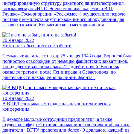
интегрированную структуру ракетного двигателестроения,
возглавляемую «НПО Энергомаш им. академика В.П.
Глушко» Госкорпорации «Роскосмос») осуществило первую
поставку комплекта внутрискважинного оборудования для
газовых скважин Ковыктинского месторождения.
26 Января 2022
Никто не забыт, ничто не забыто!
Семьдесят девять лет назад, 25 января 1943 года, Воронеж был
полностью освобожден от немецко-фашистских захватчиков.
Город сдерживал силы врага 212 дней и ночей. Воронеж
оказался третьим, после Ленинграда и Севастополя, по
длительности нахождения на линии фронта.
10 Января 2022
В ВЦРД состоялась молодежная научно-техническая
конференция
В декабре молодые сотрудники предприятия, а также
студенты кафедр «Технологии машиностроения» и «Ракетные
двигатели» ВГТУ представили более 40 докладов, каждый из