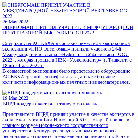
26 Мая 2022
ЭНЕРГОМАШ ПРИНЯЛ УЧАСТИЕ В МЕЖДУНАРОДНОЙ
НЕФТЕГАЗОВОЙ ВЫСТАВКЕ OGU 2022
Специалисты АО КБХА в составе совместной выставочной
экспозиции «НПО Энергомаш» приняли участие в 24-й
Международной выставке «Нефть и газ Узбекистана - OGU
2022», которая прошла в НВК «Узэкспоцентр» (г. Ташкент) с
18 по 20 мая 2022 г.
В совместной экспозиции было представлено оборудование
АО КБХА для добычи нефти и газа, а также большое
количество информационных печатных и видеоматериалов.
19 Мая 2022
ВЦРД поддерживает талантливую молодежь
Представители ВЦРД приняли участие в качестве экспертов в
финале конкурса «Лига Инноваций 5.0», который прошел в
главном корпусе Воронежского государственного
университета. Конкурс реализуется в рамках первого
регионального проекта-преакселератора инноваций. Юные