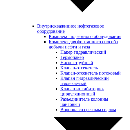
Внутрискважинное нефтегазовое
оборудование
Комплекс подземного оборудования
Комплект для фонтанного способа
добычи нефти и газа
Пакер гидравлический
Термопакер
Насос струйный
Клапан-отсекатель
Клапан-отсекатель потоковый
Клапан гидравлический
извлекаемый
Клапан ингибиторно-
циркуляционный
Разъединитель колонны
цанговый
Воронка со срезным седлом