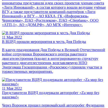
инноваторы представили идеи своих проектов членам совета
«Лиги Инноваций», в состав которого вошли ведущие учёные
ВГУ, а также представители компаний-партнёров «Лиги
Инноваций» и ВГУ – АО КБХА, ГК «Информсвязь-
Черноземье», ПАО «Ростелеком», ПАО «Сбербанк», ООО
«АТП-1», АО «ДОМ.РФ», АО МГК «Интехрос».
11 Мая 2022
В ВЦРД прошли мероприятия в честь Дня Победы
В канун празднования Дня Победы в Великой Отечественной
войне сотрудники Воронежского центра ракетного
двигателестроения (входит в интегрированную структуру
ракетного двигателестроения, возглавляемую НПО
Энергомаш Госкорпорации «Роскосмос») приняли участие в
торжественных мероприятиях.
11 Мая 2022
Представители ВЦРД поддержали автопробег «Zа мир без
нацизма!»
Через Воронеж прошел первомайский автопробег Федерации