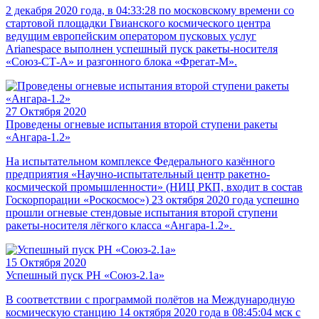
2 декабря 2020 года, в 04:33:28 по московскому времени со
стартовой площадки Гвианского космического центра
ведущим европейским оператором пусковых услуг
Arianespace выполнен успешный пуск ракеты-носителя
«Союз-СТ-А» и разгонного блока «Фрегат-М».
27 Октября 2020
Проведены огневые испытания второй ступени ракеты
«Ангара-1.2»
На испытательном комплексе Федерального казённого
предприятия «Научно-испытательный центр ракетно-
космической промышленности» (НИЦ РКП, входит в состав
Госкорпорации «Роскосмос») 23 октября 2020 года успешно
прошли огневые стендовые испытания второй ступени
ракеты-носителя лёгкого класса «Ангара-1.2».
15 Октября 2020
Успешный пуск РН «Союз-2.1а»
В соответствии с программой полётов на Международную
космическую станцию 14 октября 2020 года в 08:45:04 мск с