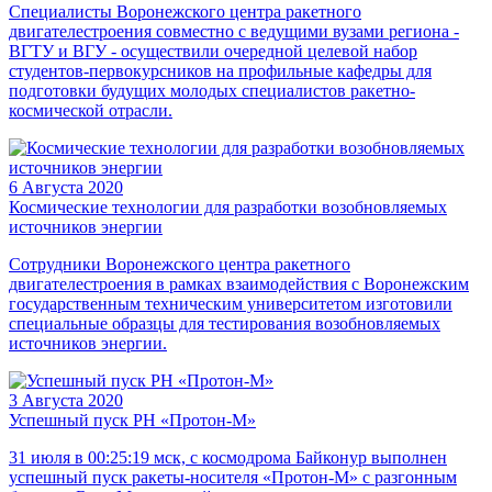
Специалисты Воронежского центра ракетного
двигателестроения совместно с ведущими вузами региона -
ВГТУ и ВГУ - осуществили очередной целевой набор
студентов-первокурсников на профильные кафедры для
подготовки будущих молодых специалистов ракетно-
космической отрасли.
6 Августа 2020
Космические технологии для разработки возобновляемых
источников энергии
Сотрудники Воронежского центра ракетного
двигателестроения в рамках взаимодействия с Воронежским
государственным техническим университетом изготовили
специальные образцы для тестирования возобновляемых
источников энергии.
3 Августа 2020
Успешный пуск РН «Протон-М»
31 июля в 00:25:19 мск, с космодрома Байконур выполнен
успешный пуск ракеты-носителя «Протон-М» с разгонным