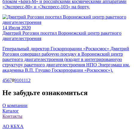
блоком «Бриз-М» и российскими космическими аппаратами
«Экспресс-80» и «Экспресс-103» на борту.
14 Июля 2020
Дмитрий Рогозин посетил Воронежский центр ракетного
двигателестроения
Генеральный директор Госкорпорации «Роскосмос» Дмитрий
Рогозин совершил рабочую поездку в Воронежский центр
ракетного двигателестроения (входит в интегрированную
структуру ракетного двигателестроения НПО Энергомаш им.
академика В.П. Глушко Госкорпорации «Роскосмос»).
4
5
6
7
8
9
10
11
12
Не забудьте ознакомиться
О компании
Каталог
Контакты
АО КБХА