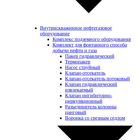
Внутрискважинное нефтегазовое
оборудование
Комплекс подземного оборудования
Комплект для фонтанного способа
добычи нефти и газа
Пакер гидравлический
Термопакер
Насос струйный
Клапан-отсекатель
Клапан-отсекатель потоковый
Клапан гидравлический
извлекаемый
Клапан ингибиторно-
циркуляционный
Разъединитель колонны
цанговый
Воронка со срезным седлом