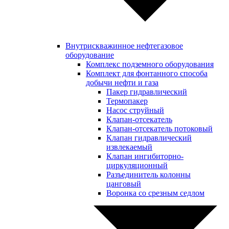
Внутрискважинное нефтегазовое
оборудование
Комплекс подземного оборудования
Комплект для фонтанного способа
добычи нефти и газа
Пакер гидравлический
Термопакер
Насос струйный
Клапан-отсекатель
Клапан-отсекатель потоковый
Клапан гидравлический
извлекаемый
Клапан ингибиторно-
циркуляционный
Разъединитель колонны
цанговый
Воронка со срезным седлом