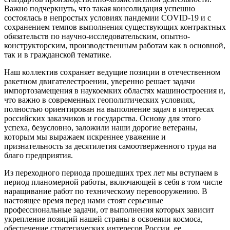
Важно подчеркнуть, что такая консолидация успешно
состоялась в непростых условиях пандемии COVID-19 и с
сохранением темпов выполнения существующих контрактных
обязательств по научно-исследовательским, опытно-
конструкторским, производственным работам как в основной,
так и в гражданской тематике.
Наш коллектив сохраняет ведущие позиции в отечественном
ракетном двигателестроении, уверенно решает задачи
импортозамещения в наукоемких областях машиностроения и,
что важно в современных геополитических условиях,
полностью ориентирован на выполнение задач в интересах
российских заказчиков и государства. Основу для этого
успеха, безусловно, заложили наши дорогие ветераны,
которым мы выражаем искреннее уважение и
признательность за десятилетия самоотверженного труда на
благо предприятия.
Из переходного периода прошедших трех лет мы вступаем в
период планомерной работы, включающей в себя в том числе
наращивание работ по техническому перевооружению. В
настоящее время перед нами стоят серьезные
профессиональные задачи, от выполнения которых зависит
укрепление позиций нашей страны в освоении космоса,
обеспечение стратегических интересов России, ее