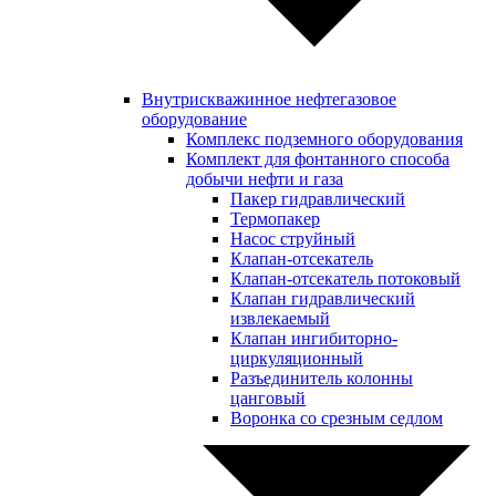
Внутрискважинное нефтегазовое
оборудование
Комплекс подземного оборудования
Комплект для фонтанного способа
добычи нефти и газа
Пакер гидравлический
Термопакер
Насос струйный
Клапан-отсекатель
Клапан-отсекатель потоковый
Клапан гидравлический
извлекаемый
Клапан ингибиторно-
циркуляционный
Разъединитель колонны
цанговый
Воронка со срезным седлом