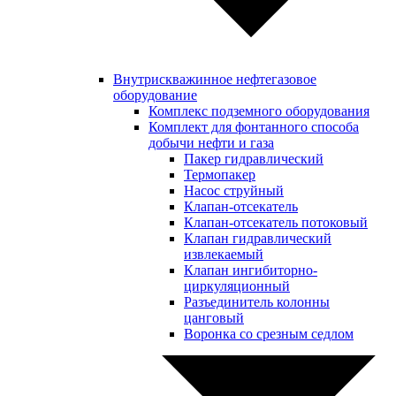
Внутрискважинное нефтегазовое
оборудование
Комплекс подземного оборудования
Комплект для фонтанного способа
добычи нефти и газа
Пакер гидравлический
Термопакер
Насос струйный
Клапан-отсекатель
Клапан-отсекатель потоковый
Клапан гидравлический
извлекаемый
Клапан ингибиторно-
циркуляционный
Разъединитель колонны
цанговый
Воронка со срезным седлом