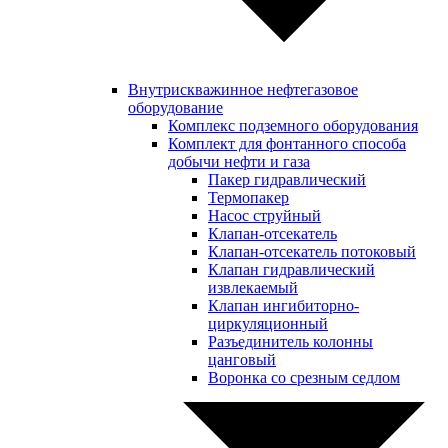
Внутрискважинное нефтегазовое
оборудование
Комплекс подземного оборудования
Комплект для фонтанного способа
добычи нефти и газа
Пакер гидравлический
Термопакер
Насос струйный
Клапан-отсекатель
Клапан-отсекатель потоковый
Клапан гидравлический
извлекаемый
Клапан ингибиторно-
циркуляционный
Разъединитель колонны
цанговый
Воронка со срезным седлом