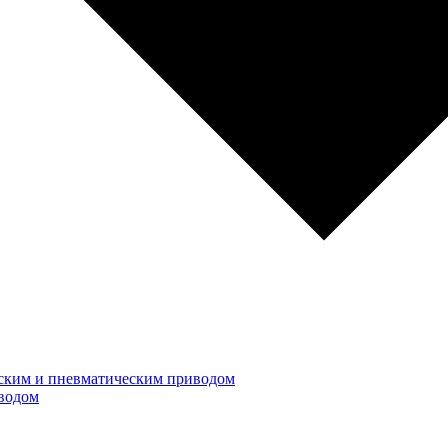
ским и пневматическим приводом
водом