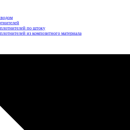
иводом
отнителей
уплотнителей по штоку
плотнителей из композитного материала