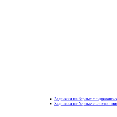
Задвижки шиберные с гидравличе
Задвижки шиберные с электропри