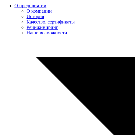
О предприятии
О компании
История
Качество, сертификаты
Реинжиниринг
Наши возможности