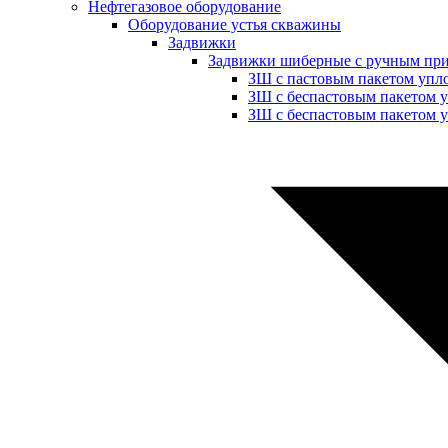
Нефтегазовое оборудование
Оборудование устья скважины
Задвижки
Задвижки шиберные с ручным пр
ЗШ с пастовым пакетом упл
ЗШ с беспастовым пакетом 
ЗШ с беспастовым пакетом у