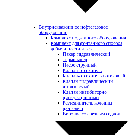
Внутрискважинное нефтегазовое
оборудование
Комплекс подземного оборудования
Комплект для фонтанного способа
добычи нефти и газа
Пакер гидравлический
Термопакер
Насос струйный
Клапан-отсекатель
Клапан-отсекатель потоковый
Клапан гидравлический
извлекаемый
Клапан ингибиторно-
циркуляционный
Разъединитель колонны
цанговый
Воронка со срезным седлом