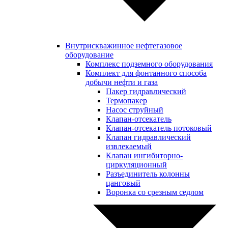
Внутрискважинное нефтегазовое
оборудование
Комплекс подземного оборудования
Комплект для фонтанного способа
добычи нефти и газа
Пакер гидравлический
Термопакер
Насос струйный
Клапан-отсекатель
Клапан-отсекатель потоковый
Клапан гидравлический
извлекаемый
Клапан ингибиторно-
циркуляционный
Разъединитель колонны
цанговый
Воронка со срезным седлом