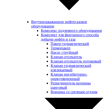
Внутрискважинное нефтегазовое
оборудование
Комплекс подземного оборудования
Комплект для фонтанного способа
добычи нефти и газа
Пакер гидравлический
Термопакер
Насос струйный
Клапан-отсекатель
Клапан-отсекатель потоковый
Клапан гидравлический
извлекаемый
Клапан ингибиторно-
циркуляционный
Разъединитель колонны
цанговый
Воронка со срезным седлом