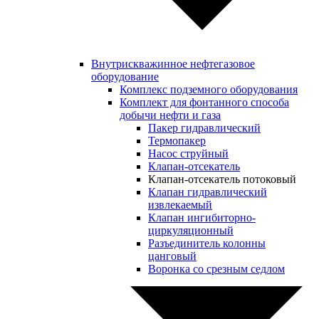
Внутрискважинное нефтегазовое
оборудование
Комплекс подземного оборудования
Комплект для фонтанного способа
добычи нефти и газа
Пакер гидравлический
Термопакер
Насос струйный
Клапан-отсекатель
Клапан-отсекатель потоковый
Клапан гидравлический
извлекаемый
Клапан ингибиторно-
циркуляционный
Разъединитель колонны
цанговый
Воронка со срезным седлом