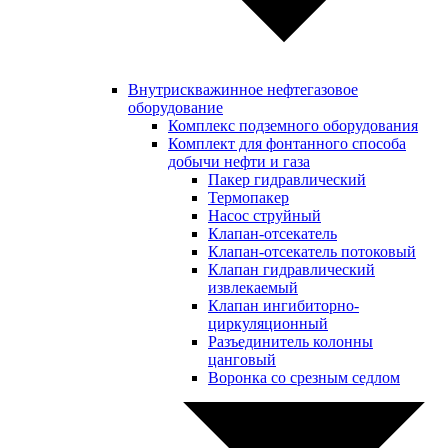
Внутрискважинное нефтегазовое
оборудование
Комплекс подземного оборудования
Комплект для фонтанного способа
добычи нефти и газа
Пакер гидравлический
Термопакер
Насос струйный
Клапан-отсекатель
Клапан-отсекатель потоковый
Клапан гидравлический
извлекаемый
Клапан ингибиторно-
циркуляционный
Разъединитель колонны
цанговый
Воронка со срезным седлом