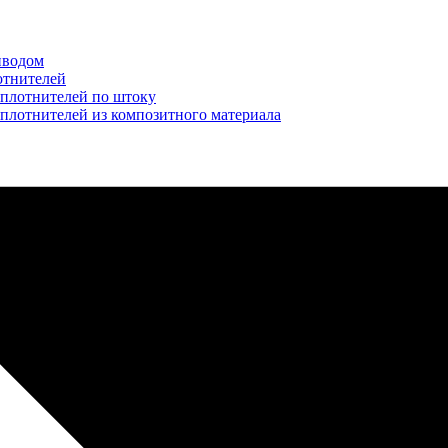
иводом
отнителей
уплотнителей по штоку
плотнителей из композитного материала