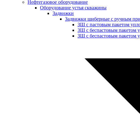
Нефтегазовое оборудование
Оборудование устья скважины
Задвижки
Задвижки шиберные с ручным пр
ЗШ с пастовым пакетом упл
ЗШ с беспастовым пакетом 
ЗШ с беспастовым пакетом у