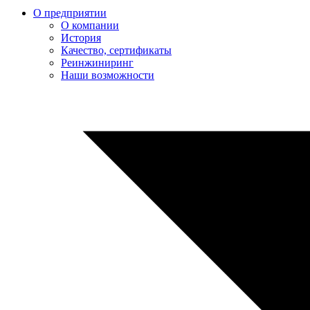
О предприятии
О компании
История
Качество, сертификаты
Реинжиниринг
Наши возможности