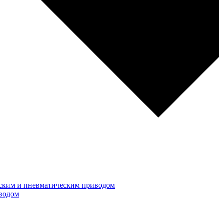
ским и пневматическим приводом
водом