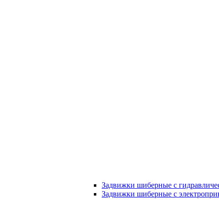
Задвижки шиберные с гидравличе
Задвижки шиберные с электропри