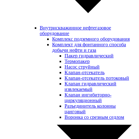
Внутрискважинное нефтегазовое
оборудование
Комплекс подземного оборудования
Комплект для фонтанного способа
добычи нефти и газа
Пакер гидравлический
Термопакер
Насос струйный
Клапан-отсекатель
Клапан-отсекатель потоковый
Клапан гидравлический
извлекаемый
Клапан ингибиторно-
циркуляционный
Разъединитель колонны
цанговый
Воронка со срезным седлом