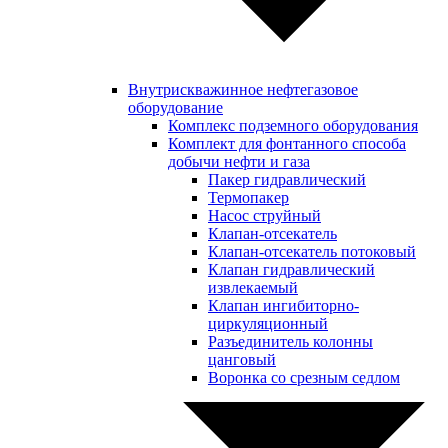
Внутрискважинное нефтегазовое
оборудование
Комплекс подземного оборудования
Комплект для фонтанного способа
добычи нефти и газа
Пакер гидравлический
Термопакер
Насос струйный
Клапан-отсекатель
Клапан-отсекатель потоковый
Клапан гидравлический
извлекаемый
Клапан ингибиторно-
циркуляционный
Разъединитель колонны
цанговый
Воронка со срезным седлом