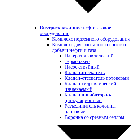
Внутрискважинное нефтегазовое
оборудование
Комплекс подземного оборудования
Комплект для фонтанного способа
добычи нефти и газа
Пакер гидравлический
Термопакер
Насос струйный
Клапан-отсекатель
Клапан-отсекатель потоковый
Клапан гидравлический
извлекаемый
Клапан ингибиторно-
циркуляционный
Разъединитель колонны
цанговый
Воронка со срезным седлом