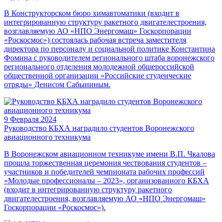
В Конструкторском бюро химавтоматики (входит в
интегрированную структуру ракетного двигателестроения,
возглавляемую АО «НПО Энергомаш» Госкорпорации
«Роскосмос») состоялась рабочая встреча заместителя
директора по персоналу и социальной политике Константина
Фомина с руководителем регионального штаба воронежского
регионального отделения молодежной общероссийской
общественной организации «Российские студенческие
отряды» Денисом Сабыниным.
9 Февраля 2024
Руководство КБХА наградило студентов Воронежского
авиационного техникума
В Воронежском авиационном техникуме имени В.П. Чкалова
прошла торжественная церемония чествования студентов –
участников и победителей чемпионата рабочих профессий
«Молодые профессионалы – 2023», организованного КБХА
(входит в интегрированную структуру ракетного
двигателестроения, возглавляемую АО «НПО Энергомаш»
Госкорпорации «Роскосмос»).