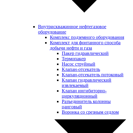
Внутрискважинное нефтегазовое
оборудование
Комплекс подземного оборудования
Комплект для фонтанного способа
добычи нефти и газа
Пакер гидравлический
Термопакер
Насос струйный
Клапан-отсекатель
Клапан-отсекатель потоковый
Клапан гидравлический
извлекаемый
Клапан ингибиторно-
циркуляционный
Разъединитель колонны
цанговый
Воронка со срезным седлом