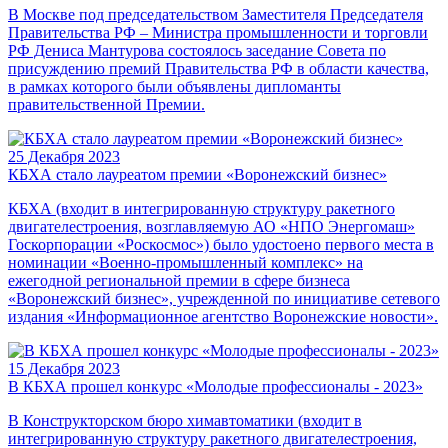
В Москве под председательством Заместителя Председателя
Правительства РФ – Министра промышленности и торговли
РФ Дениса Мантурова состоялось заседание Совета по
присуждению премий Правительства РФ в области качества,
в рамках которого были объявлены дипломанты
правительственной Премии.
25 Декабря 2023
КБХА стало лауреатом премии «Воронежский бизнес»
КБХА (входит в интегрированную структуру ракетного
двигателестроения, возглавляемую АО «НПО Энергомаш»
Госкорпорации «Роскосмос») было удостоено первого места в
номинации «Военно-промышленный комплекс» на
ежегодной региональной премии в сфере бизнеса
«Воронежский бизнес», учрежденной по инициативе сетевого
издания «Информационное агентство Воронежские новости».
15 Декабря 2023
В КБХА прошел конкурс «Молодые профессионалы - 2023»
В Конструкторском бюро химавтоматики (входит в
интегрированную структуру ракетного двигателестроения,