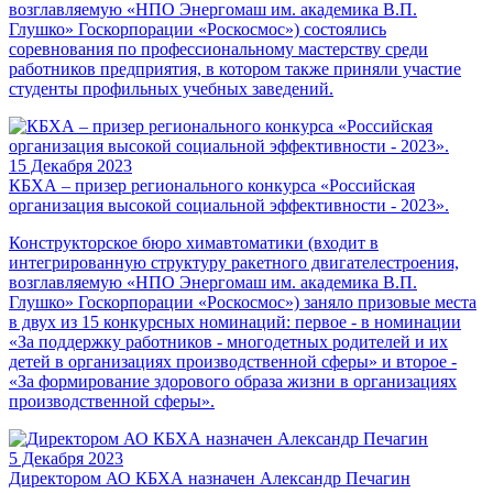
возглавляемую «НПО Энергомаш им. академика В.П.
Глушко» Госкорпорации «Роскосмос») состоялись
соревнования по профессиональному мастерству среди
работников предприятия, в котором также приняли участие
студенты профильных учебных заведений.
15 Декабря 2023
КБХА – призер регионального конкурса «Российская
организация высокой социальной эффективности - 2023».
Конструкторское бюро химавтоматики (входит в
интегрированную структуру ракетного двигателестроения,
возглавляемую «НПО Энергомаш им. академика В.П.
Глушко» Госкорпорации «Роскосмос») заняло призовые места
в двух из 15 конкурсных номинаций: первое - в номинации
«За поддержку работников - многодетных родителей и их
детей в организациях производственной сферы» и второе -
«За формирование здорового образа жизни в организациях
производственной сферы».
5 Декабря 2023
Директором АО КБХА назначен Александр Печагин