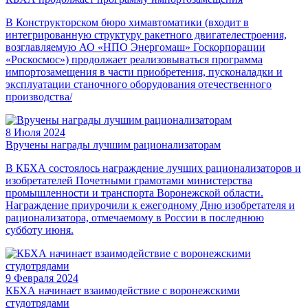
В Конструкторском бюро химавтоматики (входит в
интегрированную структуру ракетного двигателестроения,
возглавляемую АО «НПО Энергомаш» Госкорпорации
«Роскосмос») продолжает реализовываться программа
импортозамещения в части приобретения, пусконаладки и
эксплуатации станочного оборудования отечественного
производства/
8 Июля 2024
Вручены награды лучшим рационализаторам
В КБХА состоялось награждение лучших рационализаторов и
изобретателей Почетными грамотами министерства
промышленности и транспорта Воронежской области.
Награждение приурочили к ежегодному Дню изобретателя и
рационализатора, отмечаемому в России в последнюю
субботу июня.
9 Февраля 2024
КБХА начинает взаимодействие с воронежскими
студотрядами