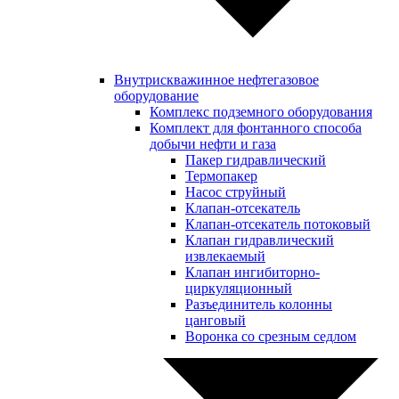
Внутрискважинное нефтегазовое
оборудование
Комплекс подземного оборудования
Комплект для фонтанного способа
добычи нефти и газа
Пакер гидравлический
Термопакер
Насос струйный
Клапан-отсекатель
Клапан-отсекатель потоковый
Клапан гидравлический
извлекаемый
Клапан ингибиторно-
циркуляционный
Разъединитель колонны
цанговый
Воронка со срезным седлом