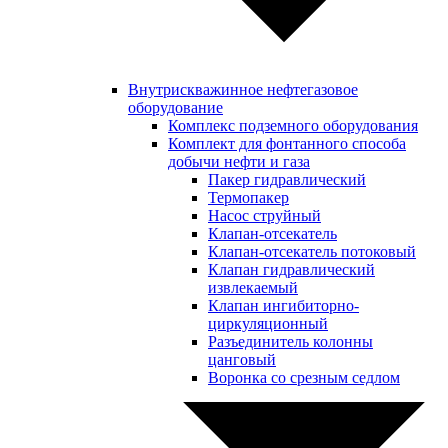
Внутрискважинное нефтегазовое
оборудование
Комплекс подземного оборудования
Комплект для фонтанного способа
добычи нефти и газа
Пакер гидравлический
Термопакер
Насос струйный
Клапан-отсекатель
Клапан-отсекатель потоковый
Клапан гидравлический
извлекаемый
Клапан ингибиторно-
циркуляционный
Разъединитель колонны
цанговый
Воронка со срезным седлом