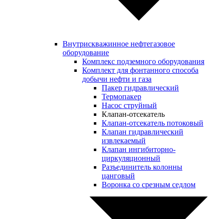
Внутрискважинное нефтегазовое
оборудование
Комплекс подземного оборудования
Комплект для фонтанного способа
добычи нефти и газа
Пакер гидравлический
Термопакер
Насос струйный
Клапан-отсекатель
Клапан-отсекатель потоковый
Клапан гидравлический
извлекаемый
Клапан ингибиторно-
циркуляционный
Разъединитель колонны
цанговый
Воронка со срезным седлом