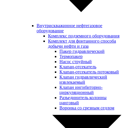
Внутрискважинное нефтегазовое
оборудование
Комплекс подземного оборудования
Комплект для фонтанного способа
добычи нефти и газа
Пакер гидравлический
Термопакер
Насос струйный
Клапан-отсекатель
Клапан-отсекатель потоковый
Клапан гидравлический
извлекаемый
Клапан ингибиторно-
циркуляционный
Разъединитель колонны
цанговый
Воронка со срезным седлом