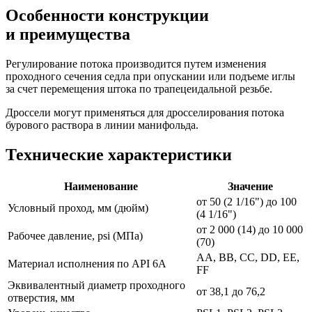
Особенности конструкции
и преимущества
Регулирование потока производится путем изменения
проходного сечения седла при опускании или подъеме иглы
за счет перемещения штока по трапецеидальной резьбе.
Дроссели могут применяться для дросселирования потока
бурового раствора в линии манифольда.
Технические характеристики
Наименование
Значение
от 50 (2 1/16") до 100
Условный проход, мм (дюйм)
(4 1/16")
от 2 000 (14) до 10 000
Рабочее давление, psi (МПа)
(70)
AA, BB, СС, DD, EE,
Материал исполнения по API 6A
FF
Эквивалентный диаметр проходного
от 38,1 до 76,2
отверстия, мм