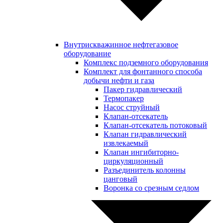
Внутрискважинное нефтегазовое
оборудование
Комплекс подземного оборудования
Комплект для фонтанного способа
добычи нефти и газа
Пакер гидравлический
Термопакер
Насос струйный
Клапан-отсекатель
Клапан-отсекатель потоковый
Клапан гидравлический
извлекаемый
Клапан ингибиторно-
циркуляционный
Разъединитель колонны
цанговый
Воронка со срезным седлом