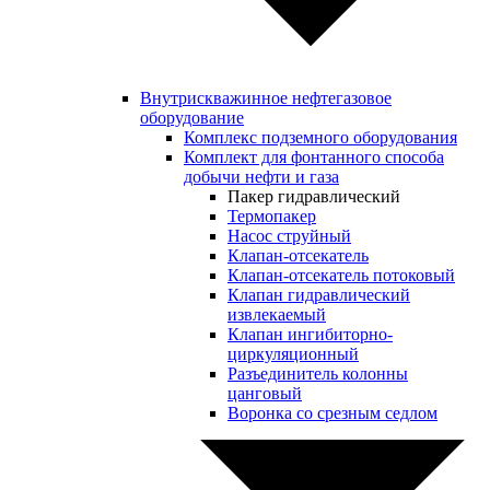
Внутрискважинное нефтегазовое
оборудование
Комплекс подземного оборудования
Комплект для фонтанного способа
добычи нефти и газа
Пакер гидравлический
Термопакер
Насос струйный
Клапан-отсекатель
Клапан-отсекатель потоковый
Клапан гидравлический
извлекаемый
Клапан ингибиторно-
циркуляционный
Разъединитель колонны
цанговый
Воронка со срезным седлом