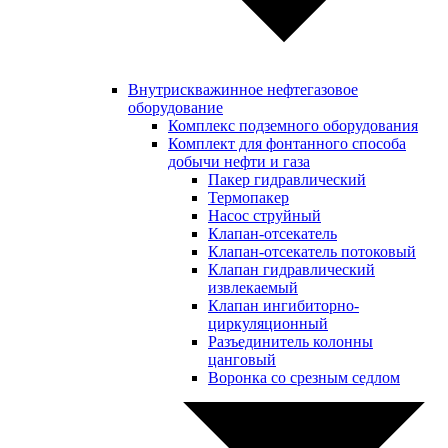
Внутрискважинное нефтегазовое
оборудование
Комплекс подземного оборудования
Комплект для фонтанного способа
добычи нефти и газа
Пакер гидравлический
Термопакер
Насос струйный
Клапан-отсекатель
Клапан-отсекатель потоковый
Клапан гидравлический
извлекаемый
Клапан ингибиторно-
циркуляционный
Разъединитель колонны
цанговый
Воронка со срезным седлом