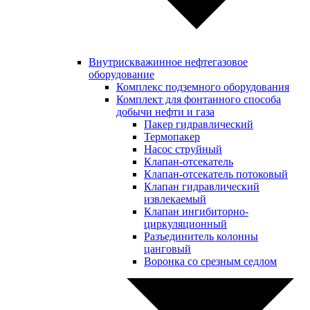
Внутрискважинное нефтегазовое
оборудование
Комплекс подземного оборудования
Комплект для фонтанного способа
добычи нефти и газа
Пакер гидравлический
Термопакер
Насос струйный
Клапан-отсекатель
Клапан-отсекатель потоковый
Клапан гидравлический
извлекаемый
Клапан ингибиторно-
циркуляционный
Разъединитель колонны
цанговый
Воронка со срезным седлом