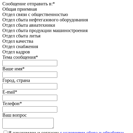
Сообщение отправить в:
*
Общая приемная
Отдел связи с общественностью
Oтдел сбыта нефтегазового оборудования
Отдел сбыта авиатехники
Отдел сбыта продукции машиностроения
Отдел сбыта литья
Отдел качества
Oтдел снабжения
Отдел кадров
Тема сообщения
*
Ваше имя
*
Город, страна
E-mail
*
Телефон
*
Ваш вопрос
Я ознакомлен и согласен
c условиями сбора и обработки