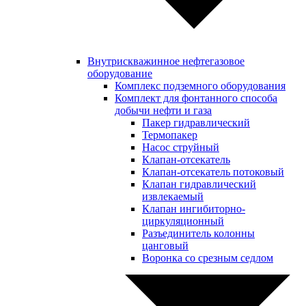
Внутрискважинное нефтегазовое
оборудование
Комплекс подземного оборудования
Комплект для фонтанного способа
добычи нефти и газа
Пакер гидравлический
Термопакер
Насос струйный
Клапан-отсекатель
Клапан-отсекатель потоковый
Клапан гидравлический
извлекаемый
Клапан ингибиторно-
циркуляционный
Разъединитель колонны
цанговый
Воронка со срезным седлом